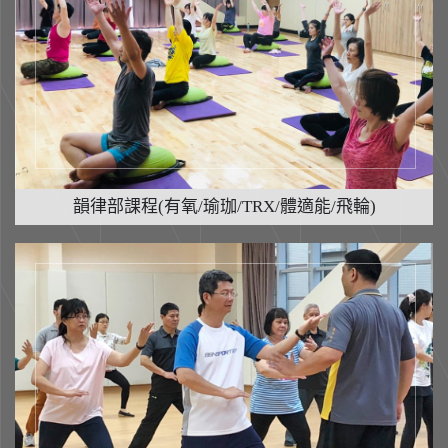
韻律部課程(有氧/瑜珈/TRX/體適能/飛輪)