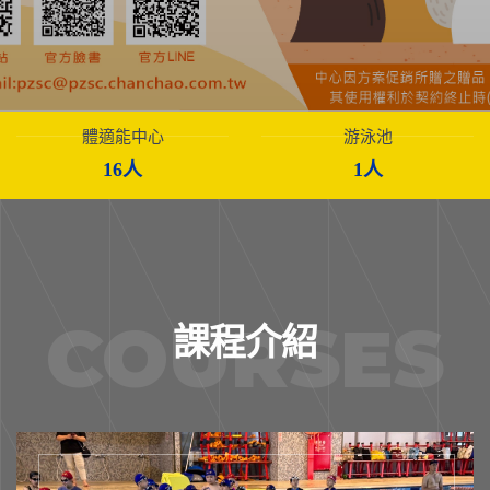
體適能中心
游泳池
16人
1人
COURSES
課程介紹